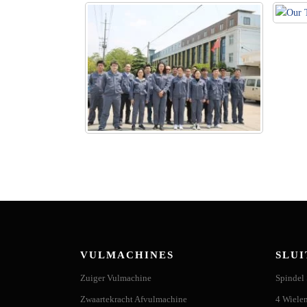
VULMACHINES
SLU
Zuiger Vulmachine
Spindel 
Zwaartekracht Afvulmachine
4 Wielen