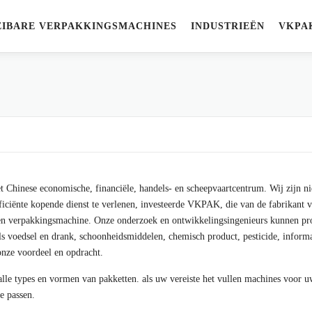
EIBARE VERPAKKINGSMACHINES
INDUSTRIEËN
VKPA
Chinese economische, financiële, handels- en scheepvaartcentrum. Wij zijn nie
ficiënte kopende dienst te verlenen, investeerde VKPAK, die van de fabrikant v
 en verpakkingsmachine. Onze onderzoek en ontwikkelingsingenieurs kunnen pro
zoals voedsel en drank, schoonheidsmiddelen, chemisch product, pesticide, infor
onze voordeel en opdracht.
 alle types en vormen van pakketten. als uw vereiste het vullen machines voor 
e passen.