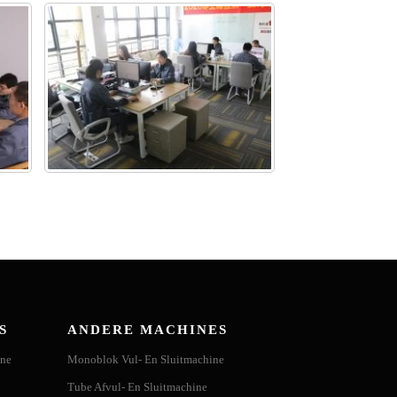
S
ANDERE MACHINES
ine
Monoblok Vul- En Sluitmachine
Tube Afvul- En Sluitmachine