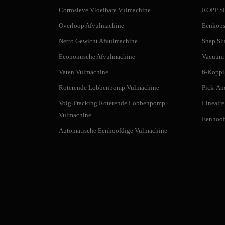
Corrosieve Vloeibare Vulmachine
ROPP Sl
Overloop Afvulmachine
Eenkops
Netto Gewicht Afvulmachine
Snap Sl
Economische Afvulmachine
Vacuüm 
Vaten Vulmachine
6-Koppi
Roterende Lobbenpomp Vulmachine
Pick-An
Volg Tracking Roterende Lobbenpomp
Lineaire
Vulmachine
Eenhoof
Automatische Eenhoofdige Vulmachine