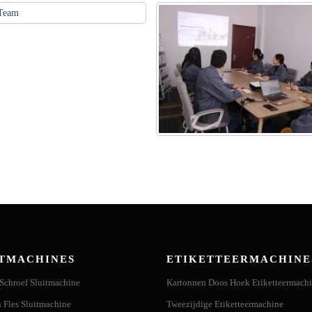
ITMACHINES
ETIKETTEERMACHINE
Schroef Sluitmachine
Kartonnen Doos Hoek Etiketteermach
 Fles Sluitmachine
Tweezijdige Etiketteermachine