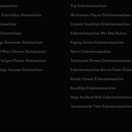
uitmachine
Top Etiketteermachine
 Schroefdop Sluitmachine
Horizontale Flacon Etiketteermachine
uitmachine
Lineaire Smeltlijm Etiketteermachine
Sluitmachine
Etiketteermachine Met Drie Rollen
ge Roterende Sluitmachine
Paging Sticker Etiketteermachine
d-Place Flessen Sluitmachine
Sleeve Etiketteermachine
 Volgen Flessen Sluitmachine
Tafelmodel Flessen Etiketteermachine
dige Vacuüm Sluitmachine
Etiketteermachine Boven/Onder Etiket
Ronde Flessen Etiketteermachine
Koudlijm Etiketteermachine
Hoge Snelheid Blik Etiketteermachine
Automatische Tube Etiketteermachine