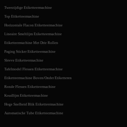
Tweezijdige Etiketteermachine
Top Etiketteermachine
Horizontale Flacon Etiketteermachine
Lineaire Smeltlijm Etiketteermachine
Etiketteermachine Met Drie Rollen
Paging Sticker Etiketteermachine
Sleeve Etiketteermachine
Tafelmodel Flessen Etiketteermachine
Etiketteermachine Boven/Onder Etiketteren
Ronde Flessen Etiketteermachine
Koudlijm Etiketteermachine
Hoge Snelheid Blik Etiketteermachine
Automatische Tube Etiketteermachine