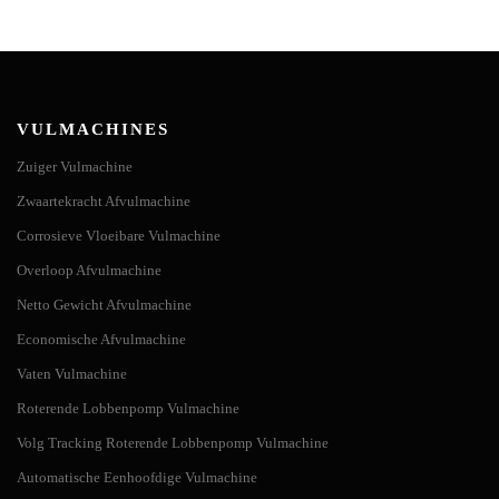
VULMACHINES
Zuiger Vulmachine
Zwaartekracht Afvulmachine
Corrosieve Vloeibare Vulmachine
Overloop Afvulmachine
Netto Gewicht Afvulmachine
Economische Afvulmachine
Vaten Vulmachine
Roterende Lobbenpomp Vulmachine
Volg Tracking Roterende Lobbenpomp Vulmachine
Automatische Eenhoofdige Vulmachine