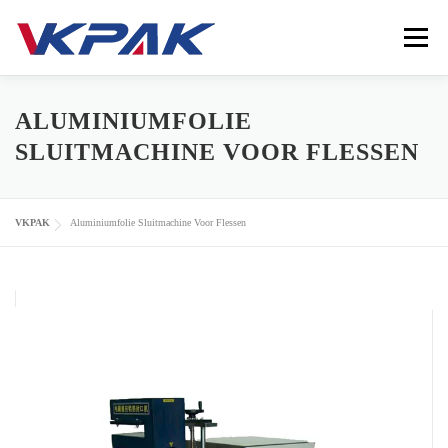
Ga naar de inhoud
Menu
HOME
VLOEIBARE VERPAKKINGSMACHINES
ALUMINIUMFOLIE
SLUITMACHINE VOOR FLESSEN
INDUSTRIEËN
VKPAK
MIDDELEN
CONTACT
VKPAK
Aluminiumfolie Sluitmachine Voor Flessen
LANGUAGE