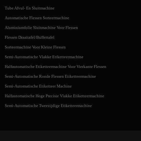
soorten zijn: shampoo, haargels, haarconditioners, cosmetische crèmes,
Tube Afvul- En Sluitmachine
dikke sauzen, honing, pasta, reinigingsmiddelen, autowas en nog veel meer.
Automatische Flessen Sorteermachine
Aluminiumfolie Sluitmachine Voor Flessen
Flessen Draaitafel/Buffertafel
Sorteermachine Voor Kleine Flessen
Shampoo Vulmachine
Invoering Shampoo is een haarverzorgingsproduct, meestal in de vorm
Semi-Automatische Vlakke Etiketteermachine
van een viskeuze vloeistof, dat wordt gebruikt om het haar te reinigen.
Halfautomatische Etiketteermachine Voor Vierkante Flessen
Shampoo wordt op nat haar aangebracht, in de hoofdhuid gemasseerd en
Semi-Automatische Ronde Flessen Etiketteermachine
vervolgens uitgespoeld. Sommige gebruikers kunnen een shampoo
volgen met het gebruik van conditioner. Shampoo is een van...
Semi-Automatische Etiketteer Machine
Halfautomatische Hoge Precisie Vlakke Etiketteermachine
Semi-Automatische Tweezijdige Etiketteermachine